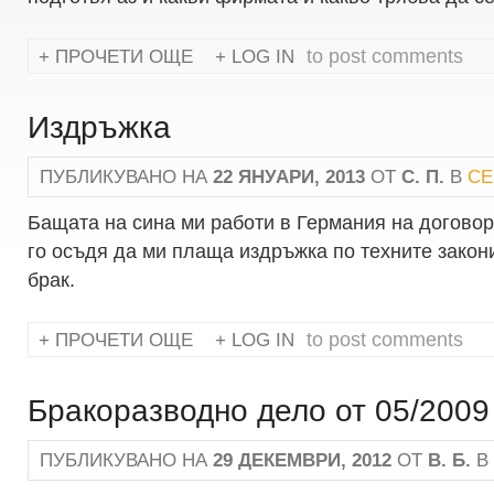
to post comments
ПРОЧЕТИ ОЩЕ
LOG IN
ABOUT СТАЖ НА 17 ГОДИШЕН МЛАДЕЖ
Издръжка
ПУБЛИКУВАНО НА
22 ЯНУАРИ, 2013
ОТ
С. П.
В
СЕ
Бащата на сина ми работи в Германия на договор 
го осъдя да ми плаща издръжка по техните закон
брак.
to post comments
ПРОЧЕТИ ОЩЕ
LOG IN
ABOUT ИЗДРЪЖКА
Бракоразводно дело от 05/2009
ПУБЛИКУВАНО НА
29 ДЕКЕМВРИ, 2012
ОТ
В. Б.
В