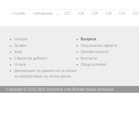
Страници
« първа
‹ предишна
…
127
128
129
130
131
132
Начало
Въпроси
За мен
Персонална оферта
Блог
Онлайн консулт
Сфери на дейност
Контакти
Услуги
Общи условия
Декларация за даване на съгласие
за обработване на лични данни
Copyright © 2010-2021 boycheva.com Всички права запазени.