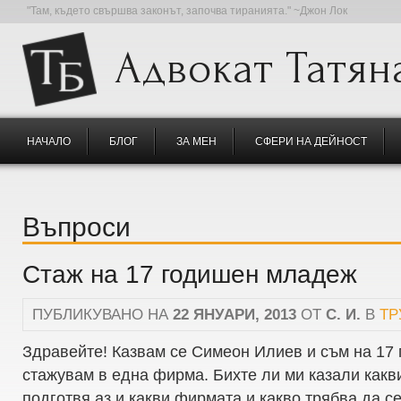
"Там, където свършва законът, започва тиранията." ~Джон Лок
Адвокат Татян
НАЧАЛО
БЛОГ
ЗА МЕН
СФЕРИ НА ДЕЙНОСТ
Въпроси
Стаж на 17 годишен младеж
ПУБЛИКУВАНО НА
22 ЯНУАРИ, 2013
ОТ
С. И.
В
ТР
Здравейте! Казвам се Симеон Илиев и съм на 17 
стажувам в една фирма. Бихте ли ми казали какв
подготвя аз и какви фирмата и какво трябва да се 