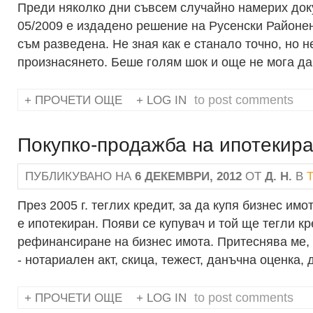
Преди няколко дни съвсем случайно намерих доку
05/2009 е издадено решение на Русенски Районен
съм разведена. Не зная как е станало точно, но н
произнасянето. Беше голям шок и още не мога да
to post comments
ПРОЧЕТИ ОЩЕ
LOG IN
ABOUT БРАКОРАЗВОДНО ДЕЛО ОТ 05/2009
Покупко-продажба на ипотекира
ПУБЛИКУВАНО НА
6 ДЕКЕМВРИ, 2012
ОТ
Д. Н.
В
През 2005 г. теглих кредит, за да купя бизнес им
е ипотекиран. Появи се купувач и той ще тегли кр
рефинансиране на бизнес имота. Притеснява ме, 
- нотариален акт, скица, тежест, данъчна оценка, 
to post comments
ПРОЧЕТИ ОЩЕ
LOG IN
ABOUT ПОКУПКО-ПРОДАЖБА НА ИПОТЕКИРАН И