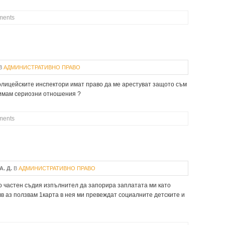
ments
В
АДМИНИСТРАТИВНО ПРАВО
олицейските инспектори имат право да ме арестуват защото съм
о имам сериозни отношения ?
ments
А. Д.
В
АДМИНИСТРАТИВНО ПРАВО
о частен съдия изпълнител да запорира заплатата ми като
лв аз ползвам 1карта в нея ми превеждат социалните детските и