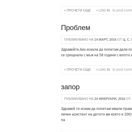
to post com
ПРОЧЕТИ ОЩЕ
ABOUT МЕСТНИ ДАНАЦИ
LOG IN
Проблем
ПУБЛИКУВАНО НА
14 МАРТ, 2016
ОТ
Ц. С.
Здравейте,бих искала да попитам дали п
се срещнала с мъж на 58 години с когот
to post com
ПРОЧЕТИ ОЩЕ
ABOUT ПРОБЛЕМ
LOG IN
запор
ПУБЛИКУВАНО НА
24 ФЕВРУАРИ, 2016
ОТ
Здравей те искам да попитам имали прав
личен асистент на детето ми която е 200
па