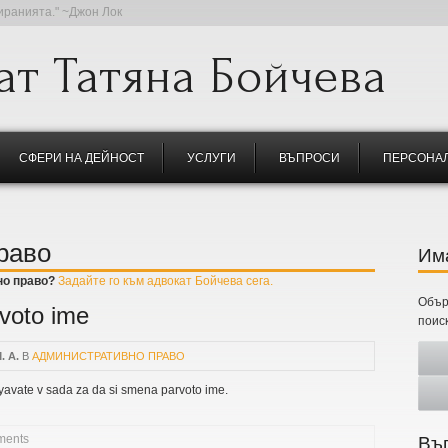
тиранията." ~Джон Лок
ат Татяна Бойчева
СФЕРИ НА ДЕЙНОСТ
УСЛУГИ
ВЪПРОСИ
ПЕРСОНАЛ
раво
Има
о право
?
Задайте го към адвокат Бойчева сега.
Обър
voto ime
поис
. A.
В
АДМИНИСТРАТИВНО ПРАВО
yavate v sada za da si smena parvoto ime.
ments
A PARVOTO IME
Въ