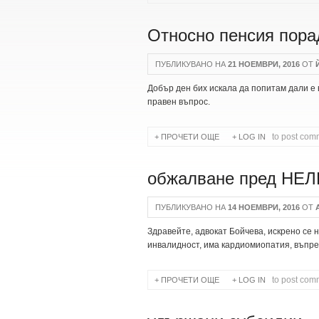
Относно пенсия пора
ПУБЛИКУВАНО НА
21 НОЕМВРИ, 2016
ОТ
Й
Добър ден бих искала да попитам дали е
правен въпрос.
to post com
ПРОЧЕТИ ОЩЕ
ABOUT ОТНОСНО ПЕНСИ
LOG IN
обжалване пред НЕЛ
ПУБЛИКУВАНО НА
14 НОЕМВРИ, 2016
ОТ
А
Здравейте, адвокат Бойчева, искрено се
инвалидност, има кардиомиопатия, въпрек
to post com
ПРОЧЕТИ ОЩЕ
ABOUT ОБЖАЛВАНЕ ПРЕД
LOG IN