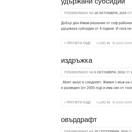
удържани субсидии
ПУБЛИКУВАНО НА
18 ОКТОМВРИ, 2016
О
Добър ден.Имам решение от соф.районен
удържаха субсидии от 4 години. И сега не
to post com
ПРОЧЕТИ ОЩЕ
ABOUT УДЪРЖАНИ СУБС
LOG IN
издръжка
ПУБЛИКУВАНО НА
5 ОКТОМВРИ, 2016
ОТ
, Моят казус е следният: Живея с мъж на
е разведен (от 2005 год) и има син от този
to post com
ПРОЧЕТИ ОЩЕ
ABOUT ИЗДРЪЖКА
LOG IN
овърдрафт
ПУБЛИКУВАНО НА
29 СЕПТЕМВРИ, 2016
О