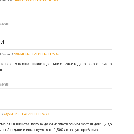
ments
си
Т
С. С.
В
АДМИНИСТРАТИВНО ПРАВО
то не съм плащал никакви данъци от 2006 година. Тогава почина
и.
ments
И ТАКСИ
В
АДМИНИСТРАТИВНО ПРАВО
смо от Общината, покана да си изплатя всички местни данъци до
 от 3 години и искат сумата от 1,500 лв на куп, проблема