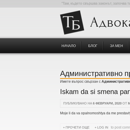
"Там, където свършва законът, започва 
Адвок
НАЧАЛО
БЛОГ
ЗА МЕН
Административно п
Имете въпрос свързан с
Административн
Iskam da si smena par
ПУБЛИКУВАНО НА
6 ФЕВРУАРИ, 2020
ОТ
M
Moje li da va opalnomoshtya da me prestavl
to post com
ПРОЧЕТИ ОЩЕ
ABOUT ISKAM DA SI SMEN
LOG IN