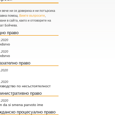
и вече ни се довериха и ни потърсиха
равна помощ.
Вижте въпросите
,
ани в сайта, както и отговорите на
кат Бойчева.
но право
2.2020
edsrvo
1.2020
edsrvo
азателно право
2.2020
1.2020
зводство по несъстоятелност
инистративно право
2.2020
m da si smena parvoto ime
жданско процесуално право