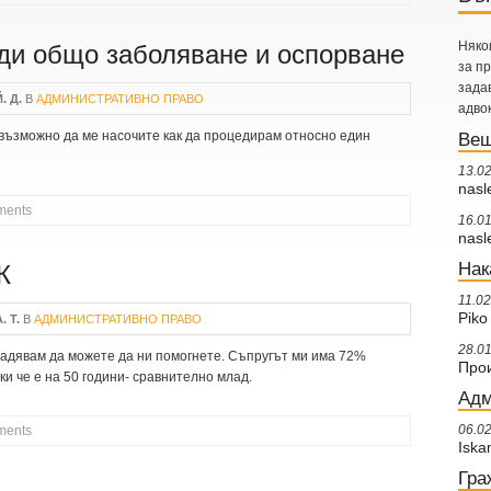
Няко
ди общо заболяване и оспорване
за п
задав
. Д.
В
АДМИНИСТРАТИВНО ПРАВО
адво
 възможно да ме насочите как да процедирам относно един
Вещ
13.0
nasl
ments
Я ПОРАДИ ОБЩО ЗАБОЛЯВАНЕ И ОСПОРВАНЕ
16.0
nasl
Нак
К
11.0
Piko
. Т.
В
АДМИНИСТРАТИВНО ПРАВО
28.0
 надявам да можете да ни помогнете. Съпругът ми има 72%
Прои
и че е на 50 години- сравнително млад.
Адм
06.0
ments
 НЕЛК
Iska
Гра