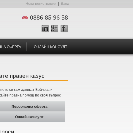
Нова регистрация
|
Вход
0886 85 96 58
+
НА ОФЕРТА
ОНЛАЙН КОНСУЛТ
те правен казус
нете се към адвокат Бойчева и
кайте правна помощ по своя въпрос
Персонална оферта
Онлайн консулт
проси