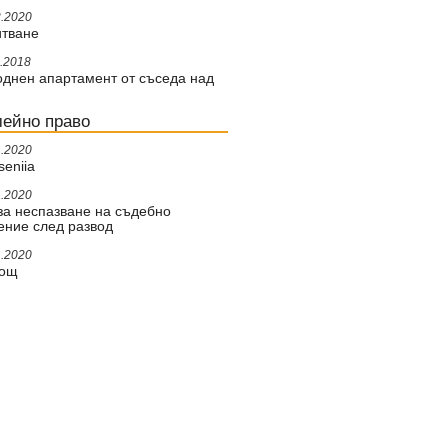
2.2020
итване
1.2018
днен апартамент от съседа над
ейно право
1.2020
seniia
1.2020
за неспазване на съдебно
ение след развод
1.2020
ощ