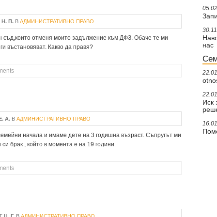
05.0
Зап
Т
Н. П.
В
АДМИНИСТРАТИВНО ПРАВО
30.1
 съд,които отменя моито задължение към ДФЗ. Обаче те ми
Наво
нас
 ги въстановяват. Какво да правя?
Сем
ments
ИДИИ
22.0
otno
22.0
Иск 
реш
Е. А.
В
АДМИНИСТРАТИВНО ПРАВО
16.0
Пом
 семейни начала и имаме дете на 3 годишна възраст. Съпругът ми
 си брак , който в момента е на 19 години.
ments
Т
Ц. Г.
В
АДМИНИСТРАТИВНО ПРАВО