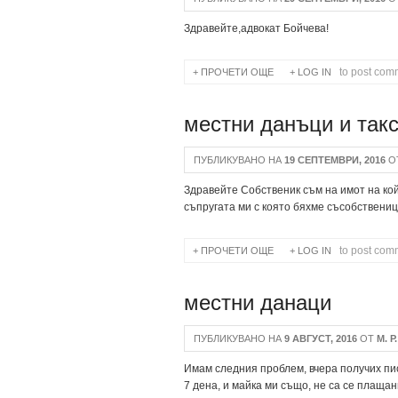
Здравейте,адвокат Бойчева!
to post com
ПРОЧЕТИ ОЩЕ
ABOUT ОВЪРДРАФТ
LOG IN
местни данъци и так
ПУБЛИКУВАНО НА
19 СЕПТЕМВРИ, 2016
О
Здравейте Собственик съм на имот на кой
съпругата ми с която бяхме съсобствениц
to post com
ПРОЧЕТИ ОЩЕ
ABOUT МЕСТНИ ДАНЪЦИ 
LOG IN
местни данаци
ПУБЛИКУВАНО НА
9 АВГУСТ, 2016
ОТ
М. Р.
Имам следния проблем, вчера получих пи
7 дена, и майка ми също, не са се плащани