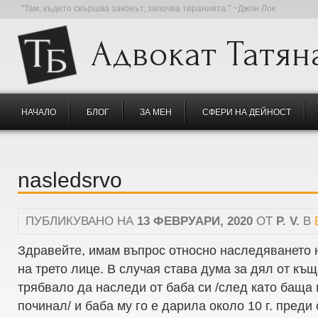
"Там, където свършва законът, започва тиранията." ~Джон Лок
Адвокат Татян
НАЧАЛО
БЛОГ
ЗА МЕН
СФЕРИ НА ДЕЙНОСТ
nasledsrvo
ПУБЛИКУВАНО НА
13 ФЕВРУАРИ, 2020
ОТ
P. V.
В
Здравейте, имам въпрос относно наследяването н
на трето лице. В случая става дума за дял от къщ
трябвало да наследи от баба си /след като баща м
починал/ и баба му го е дарила около 10 г. преди