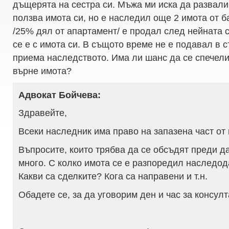
дъщерята на сестра си. Мъжа ми иска да развали
ползва имота си, но е наследил още 2 имота от ба
/25% дял от апартамент/ е продал след нейната с
се е с имота си. В същото време не е подавал в 
приема наследството. Има ли шанс да се спечели
върне имота?
Адвокат Бойчева:
Здравейте,
Всеки наследник има право на запазена част от
Въпросите, които трябва да се обсъдят преди да
много. С колко имота се е разпоредил наследод
Какви са сделките? Кога са направени и т.н.
Обадете се, за да уговорим ден и час за консулт