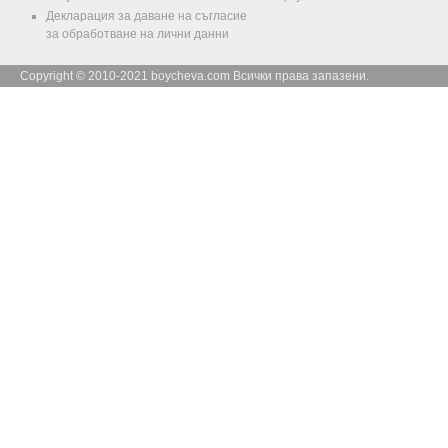
Декларация за даване на съгласие
за обработване на лични данни
Copyright © 2010-2021 boycheva.com Всички права запазени.