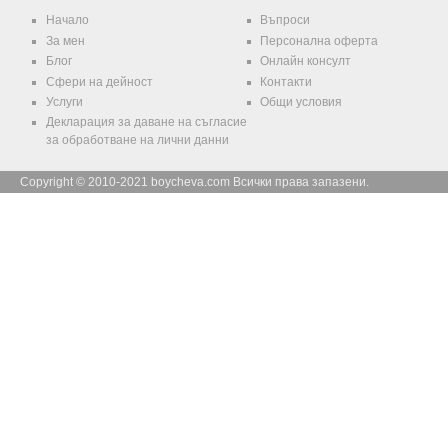
Начало
Въпроси
За мен
Персонална оферта
Блог
Онлайн консулт
Сфери на дейност
Контакти
Услуги
Общи условия
Декларация за даване на съгласие
за обработване на лични данни
Copyright © 2010-2021 boycheva.com Всички права запазени.