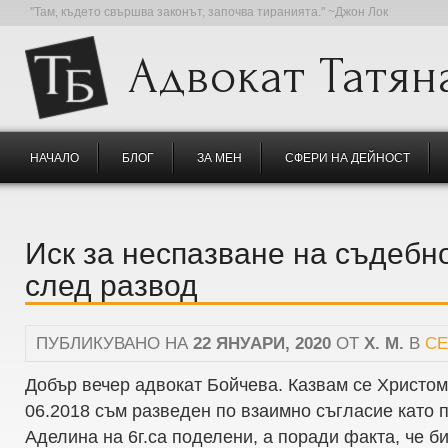
"Там, където свършва законът, започва тиранията." ~Джон Лок
Адвокат Татян
НАЧАЛО
БЛОГ
ЗА МЕН
СФЕРИ НА ДЕЙНОСТ
Иск за неспазване на съдебн
след развод
ПУБЛИКУВАНО НА
22 ЯНУАРИ, 2020
ОТ
Х. М.
В
СЕ
Добър вечер адвокат Бойчева. Казвам се Христо
06.2018 съм разведен по взаимно съгласие като
Аделина на 6г.са поделени, а поради факта, че б