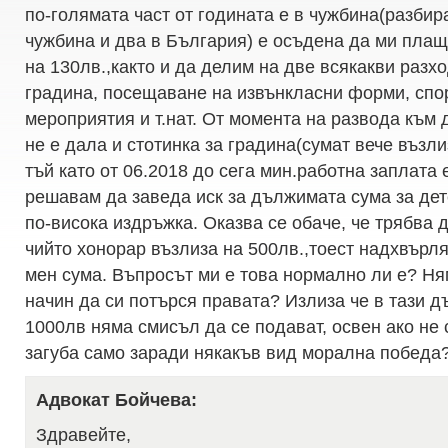
по-голямата част от годината е в чужбина(разбир
чужбина и два в България) е осъдена да ми пла
на 130лв.,както и да делим на две всякакви разх
градина, посещаване на извънкласни форми, спор
мероприятия и т.нат. От момента на развода към
не е дала и стотинка за градина(сумат вече възли
тъй като от 06.2018 до сега мин.работна заплата 
решавам да заведа иск за дължимата сума за детс
по-висока издръжка. Оказва се обаче, че трябва д
чийто хонорар възлиза на 500лв.,тоест надхвърля
мен сума. Въпросът ми е това нормално ли е? Ня
начин да си потърся правата? Излиза че в тази д
1000лв няма смисъл да се подават, освен ако не 
загуба само заради някакъв вид морална победа
Адвокат Бойчева:
Здравейте,