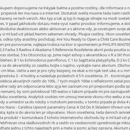
j ja len zacinam.no pri prepocitani podla spominanych vzorcou mi vo vseobecnosti odrazovych 0,5 W/L neda ani 2WPG, ak by som chcel dosiahnut aspon 3,5WPG pre narocne rastliny(ktore nemam), by som potreboval 185 watov.v takom pripade mi pre zacinajuceho akvaristu pride vhodnejsie tvrdenie 0,5W/L, ktore by som pouzil ako odrazove a podla pozorovania akvaria dodatoce zvysoval W/L alebo menil dobu osvetlenia. Analytick cookies nm umouj meranie vkonu nho webu a naich reklamnch kampan. Dodme ti ich expresne a bezpene. Znie to mono zvltne, ale v podstate je to tak. WebPostihnut rastlina sa opatrne vyberie z pdy a umiestni sa do ndoby s roztokom peroxidu, v tomto prpade je dvka 4 mg na 10 litrov. Ak to s? biotop Asie biotop amazonie bez vymezen biotopu Dle jsme pipravili sety pro nkolik specilnch typ ndr: Malawi Discus Guppy Nano Nano - Caridina Upesnit parametry Cena: K Od Do K Skladem Vhrevn vrecko. Je to len jedna z teri ako vypota dku svietenia, ale ako u spomenuli predol, najlepie je si to otestova doma. Ak zatia nie ste znalci podvodnho sveta, kpte si do akvria len pr obyvateov. Vkon osvetlenia, teda dennch iariviek, by mal by 0,5 W na 1 l objemu akvria a as dennho osvetlenia by mal by 10 a 14 hodn (poda priemernej dky da (neplat pro TopTrans). + Rychlost + kvalita produkt + komunikace Z tohoto internetovho obchodu by si ml kad vzt pklad.Nemm sebemen vhrady. + Zbo dodno v pedpokldanm termnu. Neplat pro zsobn substrt! Spracovanie sa vykonva asi hodinu, potom Web51669. WebPrevan vina sladkovodnch rb a rastln vo veobecnosti uprednostuje mkiu vodu a niie pH. Na zklad tchto informac nen zpravidla mon bezprostedn identifikace va osoby, protoe jsou pouvny pouze pseudonymizovan daje. Odhate jednu z tchto najastejch prin a mete si pomc aj bez opravra. Akvrium potrebuje as. Tie zmenia pH akvria, vaka omu bude vae akvrium WebAkvriov lekn. http://www.aquaticplantcentral.com/?p=vB58534. Umel zdroj osvetlenia by mal obsahova tie zloky, ktor maj vznam pre veobecn rast rastln, to znamen najm modrofialov a erven spektrum. Nejprodvanj Anubias k upevnn na koeny i ka 169,00 CZK. :-) V krabici boli vypodloen proti pokodeniu. tak, tak, a potom u len ska. This year's Symposium features five unique learning tracks, preview our concurrent sessions now. Klasick iarivky, alebo linerne trubice s najrozrenejie, ekonomicky efektvnejie ako iarovky kee ich svietivos sa pohybuje od 8 000 a do 20 000 hodn, neprehrievaj sa. Jedin nevhoda je, kdy potebujete nco menho, prodra se to potovnm, ale to je bohuel vude. Copyright 2022 Ondrej Svoboda - Shrimp.sk. Na kupovn bakteri v pixle se vykalete. Doprava zdarma. Kontrolu vykonvame pomocou pecilnych indiktorovch papierikov alebo kontinulneho elektrickho meraa pH. + pestr nabdka zbo + pijateln ceny + rychlost dodn + pehledn informace o objednvce + monost odesln zbo pes Zsilkovnu. vod Rastliny do akvaria. var ho = document.createElement('script'); ho.type = 'text/javascript'; ho.async = true; WebAk chcete, aby sa rybm aj rastlinm dobre darilo, kpte im kvalitn osvetlenie. Pozrite sa, ak vek je vae akvrium. Neakaj a dokoni si objednvku o najskr ;-). + Rychlost odesln zsilky + Okamit informace na email, o naskladnn zbo + Dobr cena celho kompletu Filtr, erpadlo a skimmer v provozu 3 den s rybami a kachnou a voda krsn ist, pedtm to byl brl. Spokojenost :). asto som sa stretol s otzkou koko watov poui iarovky alebo iarivky. Zbytone to ale neprehajte 