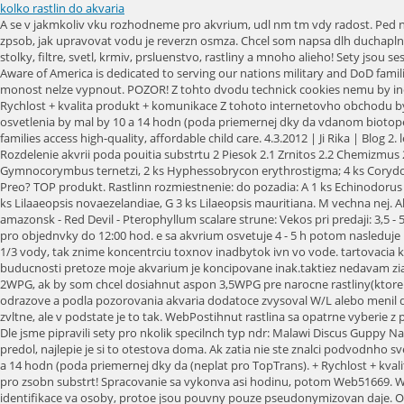
kolko rastlin do akvaria
A se v jakmkoliv vku rozhodneme pro akvrium, udl nm tm vdy radost. Ped nkupem doporuujeme ne lnkyJak balme a poslme rostliny, dle Informace o na pstrn, ppadn zda zvolit rostliny v koku nebo v kelmku invitro. Nejlep zpsob, jak upravovat vodu je reverzn osmza. Chcel som napsa dlh duchapln prspevok len ma nasa o.e internet. Dostatok svetla musme teda naim rastlinm zabezpei umelm osvetlenm. Vetok sortiment pre akvaristov - akvria, stolky, filtre, svetl, krmiv, prsluenstvo, rastliny a mnoho alieho! Sety jsou sestaveny ve tech verzch. Ako typ a tak aj typ b reaguje silnejie na modr sveteln podiel. Odeleme jet dnes!Plat pro objednvky do 12:00 hod. Child Care Aware of America is dedicated to serving our nations military and DoD families. V ppad jakhokoliv dotazu mete vyut naeho prvodce: Informujeme, e dolo k pejmenovn Platinum Soi l substrtu na INVITAL Japanese Soil . Tuto monost nelze vypnout. POZOR! Z tohto dvodu technick cookies nemu by individulne deaktivovan alebo aktivovan a s aktvne vdy. Ja osvetujem svoje akvri 10 h denne, pri niej intenzite by bolo nutn osvetova trochu dlhie. + Rychlost + kvalita produkt + komunikace Z tohoto internetovho obchodu by si ml kad vzt pklad.Nemm sebemen vhrady. Plvajce rastliny. Vkon osvetlenia, teda dennch iariviek, by mal by 0,5 W na 1 l objemu akvria aas dennho osvetlenia by mal by 10 a 14 hodn (poda priemernej dky da vdanom biotope, odkia ryby arastliny pochdzaj). Are You Ready to Open a Child Care Business? Tento web pouva sbory cookie. Your donation or partnership can help families access high-quality, affordable child care. 4.3.2012 | Ji Rika | Blog 2. len pre porovnanie, najlepia trubica na ktor si spomeniem je PHILIPS MASTER TL5 HE Eco 32=35W/840 UNP, ktor m efektivitu 114 Lm/W. Obsah 1 Rozdelenie akvrii poda pouitia substrtu 2 Piesok 2.1 Zrnitos 2.2 Chemizmus 2.3 Farba 3 Raelina 4 Akadama 5 Referencie Rozdelenie akvrii poda pouitia substrtu [ Zarybnenie akvria: 2 ks Apistogramma cacatuoides; 4 ks Gymnocorymbus ternetzi, 2 ks Hyphessobrycon erythrostigma; 4 ks Corydoras sterbai, 5 ks Otocinclus sp. Jsme nejvt eshop s akvaristikou v R a SK! Pondelok - Nedea: 09:00 - 19:00NOV VJAZD Z PARKOVISKA HYPERTESCA- VIACP. Preo? TOP produkt. Rastlinn rozmiestnenie: do pozadia: A 1 ks Echinodorus bleheri, B 1 ks Echinodorus parviflorus, C 1 ks Sagittaria platyphylla, D 2 ks Cabomba aquatica; do stredu: E 3 ks Echinodorus Red Devil; do popredia: F 3 ks Lilaaeopsis novaezelandiae, G 3 ks Lilaeopsis mauritiana. M vechna nej. Ak sa do akvaristiky zo zaiatku bojte s naplno, vyskajte nano akvrium. Obchod doporuuji a s produkty jsem zatm spokojen, take tak DOPORUUJI. Skalr amazonsk - Red Devil - Pterophyllum scalare strune: Vekos pri predaji: 3,5 - 5 cm Max. Uette a een je pro ryby bezpenj, ne ekat a mi njak test uke, e u mm mnit vodu. WebAkvriov kobercov rastliny do akvria. Odeleme jet dnes!Plat pro objednvky do 12:00 hod. e sa akvrium osvetuje 4 - 5 h potom nasleduje prestvka 3 - 4 hodiny a nasleduje poslednch 4 5 h osvetlenia. 31 . Kontrolujeme koncentrciu dusinanov afosforenanov vo vode apravidelne vymieame 1/3 vody, tak znime koncentrciu toxnov inadbytok ivn vo vode. tartovacia kolekcia akvarijnch rastln do 100L. ? tych mojich 100w s reflektormi zatial postacuje, koberce v akvatiu sa mi sice pacia ale to je pesnicka dalekej buducnosti pretoze moje akvarium je koncipovane inak.taktiez nedavam ziadne rady ani odporucania lebo a