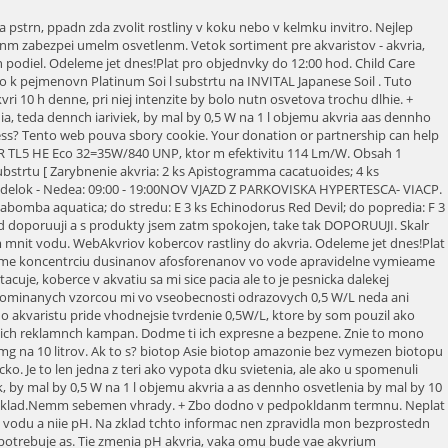
a nesypte im viac ne je nutn. Toto akanie vak meme vrazne skrti zaokovanm substrtu, ato tak, e do zamieame as substrtu zo zdravho zabehnutho akvria alebo do pridme zakpen okovacie baktrie. Nenron kobercov rastliny s druhy Sagittario. Moju 60 litrov ndr osvetuj 4 trubice s celkovm vkonom 72 w, to zn. Spoiatku radej volme akvrium vstrednej vekosti, teda 60- a 80-litrov. Ukeme vm, ako na to! Looking for fee assistance or respite care? Takto akvri napodobuj ivotn prostredie uritej oblasti sveta, odkia pochdzaj skupiny akvriovch rb irastln. Browse our hundreds of reports, webinars, one-pagers and checklists covering many topics related to child care. To radi do akvria dejte hned po zaloen mal neky (piskoky, okruky a levatky) a akvrko bhem msce zbhu prkrt nakrmte. Samozrejme tie zohadnite, koko priestoru v byte mte a ak je v finann rozpoet. + irok sortiment + hezk a pehledn strnky + soust strnek je blog o rostlinnch akvrich Nakupuji zde ji po nkolikt a vdy jsem byl spokojen. Jedn sa o nzke rastlinky do popredia akvria, ktor maj Zsadn nedoporuuji mchat dva druhy psku, a ani dva stejn ale rzn zrnitosti. mozem mat pravdu mozem sa mylit som zaciatocnik a moc toho v tomto smere neviem. Jednoducho tam patria azrejme sa ich nikdy plne nezbavme. Pi zakldn akvria lze pak ppadn pod substrt vloit aditiva s bakteriemi. Machov gule. 1. Ukza sa na rande bez kytice sa povauje za neslun. Preo? Ak mme v akvriu dostatok rastln, tieto bud spotrebovva iviny v takom mnostve, e k premnoeniu rias nedjde. Pri osvetlen ale nejde len o Watty, ale aj o alie tyri premenn, ktor uria, i sa naej rastlinke bude alebo nebude dari: WebPokud si podle potadla bublinek budete nastavovat optimln mnostv pro dvkovn CO2 do akvria ite se pravidlem palce: 10 bublinek za 1 minutu na 100 l vody v akvriu. Na sklade. Vakvriu prtomn uiton baktrie tieto bielkoviny pomocou svojich enzmov najprv premenia na jednoduchie aminokyseliny aznich tzv. Kd: 52185. Vrelo vetkm odporam! Vyber si nenron rastliny do akvria rchlo a jednoducho v naej online akvaristike. Aj plvajce rastliny (naprklad Azolla carolinianum) silne zniuj koncentrciu ivn azrove iastone zatieuj akvrium, o do uritej miery tie potla rozmach rias. Trubice T8 maj vo veobecnosti horiu efektivitu. Pro? Nenron rastliny do akvria. Kdy do filtru budete zasahovat pli asto, tak budete neustle naruovat kolonie bakteri ijcch ve filtru a ten tak nebude nikdy naplno plnit svoj funkci. Catalyzing Growth: Using Data to Change Child Care. Nie je to mj prv nkup a urite op v obchode nakpim. WebV tto kategorii naleznete dna do akvria, kdy se nejastji pouvaj substrty pro rostliny nebo psky. + pestr nabdka zbo + pijateln ceny + rychlost dodn + pehledn informace o objednvce + monost odesln zbo pes Zsilkovnu. Jak na to ? Vsledkom bude tvrdnutie naej vody. Uvatelia prezerajci si toto frum: iadny registrovan pouvate a 0 host. s umiestnen na obale rastln in vitro obsahuj potrebn informcie, o akvaristovi vrazne uahuje rozhodovac proces. 6 hod cyklom a pomaly sa prepracovat az k vypocitanej hodnote a presne tu prichadza do hry pozorovanie akva nakolko sa neda zovseobecnit kedy prejst na dlhsi cyklus svietenia, sam